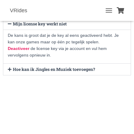
F.A.Q
VRides
T
O
Mijn license key werkt niet
G
G
De kans is groot dat je de key al eens geactiveerd hebt. Je
L
kan onze games maar op één pc tegelijk spelen.
E
Deactiveer
de license key via je account en vul hem
N
vervolgens opnieuw in.
A
V
I
Hoe kan ik Jingles en Muziek toevoegen?
G
A
T
I
O
N